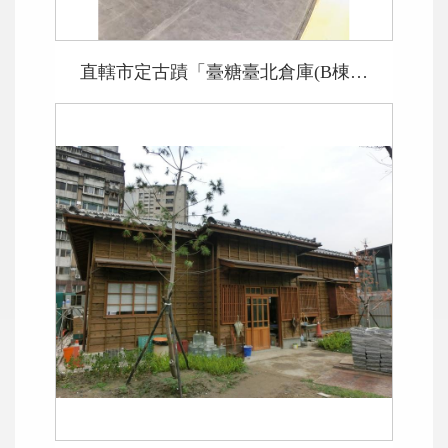
直轄市定古蹟「臺糖臺北倉庫(B棟倉庫)」