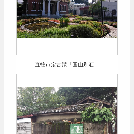
直轄市定古蹟「圓山別莊」