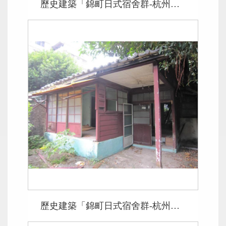
歷史建築「錦町日式宿舍群-杭州南路2段61巷37、39號」
歷史建築「錦町日式宿舍群-杭州南路2段61巷33、35號」