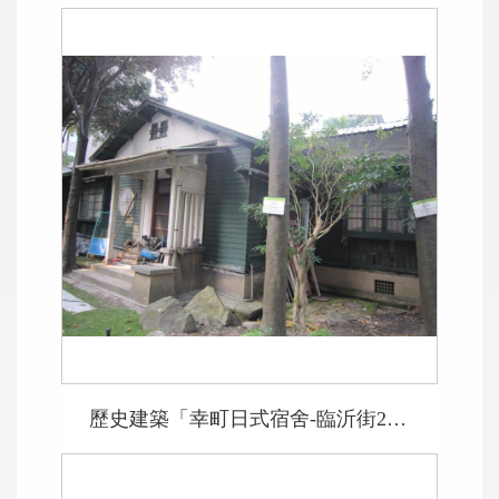
歷史建築「幸町日式宿舍-臨沂街27巷1號」