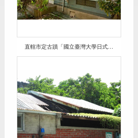
直轄市定古蹟「國立臺灣大學日式宿舍－戴炎輝寓所」