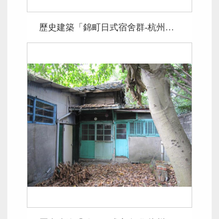
歷史建築「錦町日式宿舍群-杭州南路2段61巷49、51號」