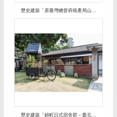
歷史建築「原臺灣總督府殖產局山林課單身宿舍 」
歷史建築「錦町日式宿舍群－臺北市大安區金華街 84、86號」