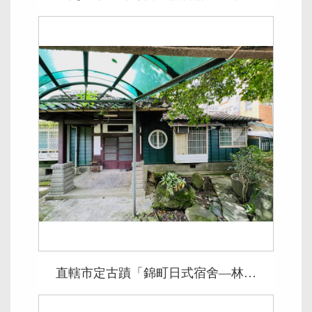
直轄市定古蹟「錦町日式宿舍—林務局局長舊宿舍」