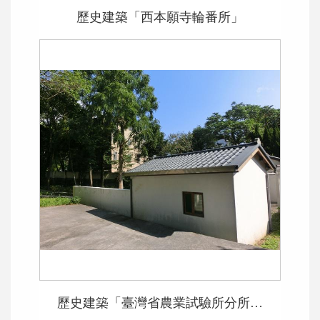
歷史建築「西本願寺輪番所」
歷史建築「臺灣省農業試驗所分所長宿舍-臺北市士林區格致路70號」