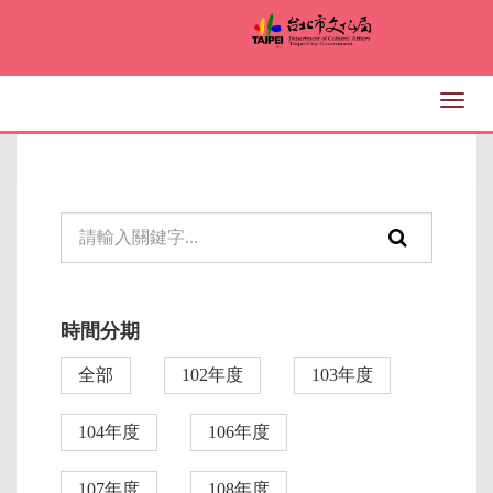
跳
到
主
要
Togg
內
navig
容
區
塊
單
頁
元
面
檢
搜
時間分期
索：
尋
全部
102年度
103年度
功
能
104年度
106年度
107年度
108年度