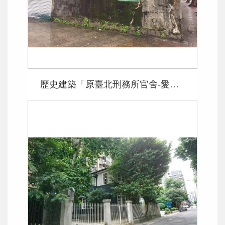
歷史建築「原臺北刑務所官舍-愛國東路3號」