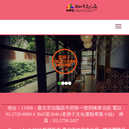
跳
到
主
要
Togg
內
navig
上
下
容
區
一
一
塊
張
張
地址：11008：臺北市信義區市府路一號四棟東北區 電話：
02-2720-8889 # 3645至3646 (老房子文化運動專案小組) 傳
真：02-2758-2427