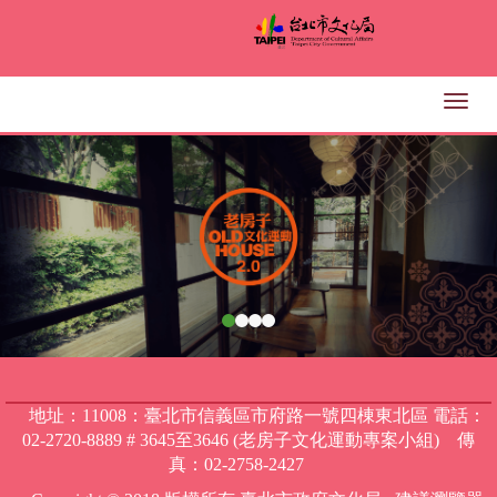
跳
到
主
要
Togg
內
navig
上
下
容
區
一
一
塊
張
張
地址：11008：臺北市信義區市府路一號四棟東北區 電話：
02-2720-8889 # 3645至3646 (老房子文化運動專案小組) 傳
真：02-2758-2427